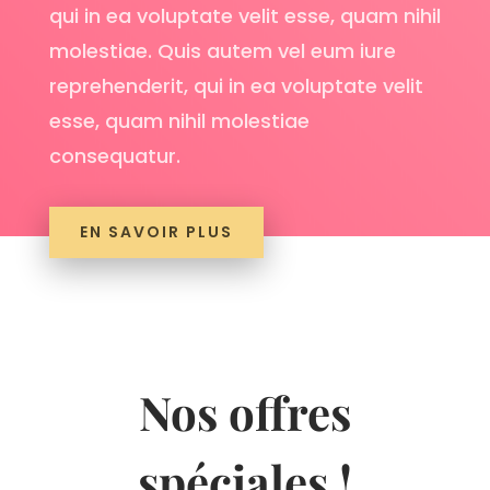
qui in ea voluptate velit esse, quam nihil
molestiae. Quis autem vel eum iure
reprehenderit, qui in ea voluptate velit
esse, quam nihil molestiae
consequatur.
EN SAVOIR PLUS
Nos offres
spéciales !